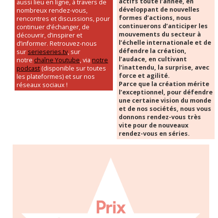
actifs toute l’année, en
aussi lieu en ligne, à travers de
développant de nouvelles
nombreux rendez-vous,
formes d’actions, nous
rencontres et discussions, pour
continuerons d’anticiper les
continuer d’échanger, de
mouvements du secteur à
découvrir, d’inspirer et
l’échelle internationale et de
d’informer. Retrouvez-nous
défendre la création,
sur
serieseries.tv
, sur
l’audace, en cultivant
notre
chaîne Youtube
, via
notre
l’inattendu, la surprise, avec
podcast
(disponible sur toutes
force et agilité.
les plateformes) et sur nos
Parce que la création mérite
réseaux sociaux !
l’exceptionnel, pour défendre
une certaine vision du monde
et de nos sociétés, nous vous
donnons rendez-vous très
vite pour de nouveaux
rendez-vous en séries.