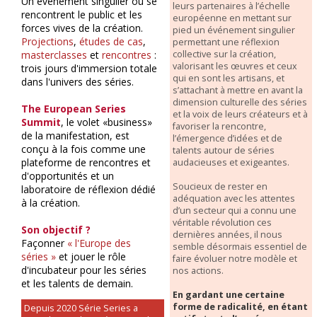
Un événement singulier où se
leurs partenaires à l’échelle
rencontrent le public et les
européenne en mettant sur
forces vives de la création.
pied un événement singulier
Projections
,
études de cas
,
permettant une réflexion
collective sur la création,
masterclasses
et
rencontres
:
valorisant les œuvres et ceux
trois jours d'immersion totale
qui en sont les artisans, et
dans l'univers des séries.
s’attachant à mettre en avant la
dimension culturelle des séries
The European Series
et la voix de leurs créateurs et à
Summit
, le volet «business»
favoriser la rencontre,
de la manifestation, est
l’émergence d’idées et de
conçu à la fois comme une
talents autour de séries
plateforme de rencontres et
audacieuses et exigeantes.
d'opportunités et un
Soucieux de rester en
laboratoire de réflexion dédié
adéquation avec les attentes
à la création.
d’un secteur qui a connu une
véritable révolution ces
Son objectif ?
dernières années, il nous
Façonner
« l'Europe des
semble désormais essentiel de
séries »
et jouer le rôle
faire évoluer notre modèle et
d'incubateur pour les séries
nos actions.
et les talents de demain.
En gardant une certaine
forme de radicalité, en étant
Depuis 2020 Série Series a