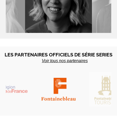
UNEN
LYDIA HAMPSON
ROT
te - Finlande
Productrice - UK
Scénariste
LES PARTENAIRES OFFICIELS DE SÉRIE SERIES
Voir tous nos partenaires