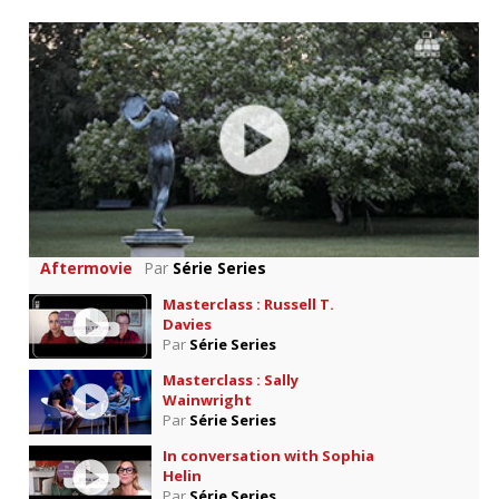
Aftermovie
Par
Série Series
Masterclass : Russell T.
Davies
Par
Série Series
Masterclass : Sally
Wainwright
Par
Série Series
In conversation with Sophia
Helin
Par
Série Series