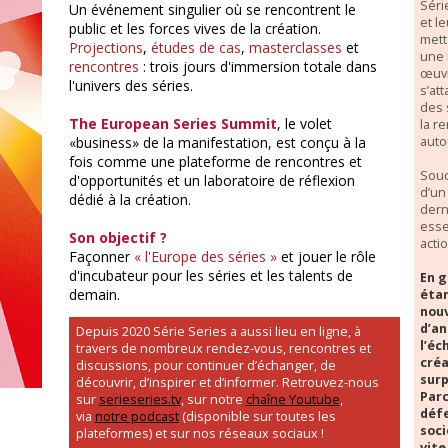
Séri
Un événement singulier où se rencontrent le
et l
public et les forces vives de la création.
mett
Projections
,
études de cas
,
masterclasses
et
une 
rencontres
: trois jours d'immersion totale dans
œuvr
l'univers des séries.
s’at
des 
The European Series Summit
, le volet
la r
auto
«business» de la manifestation, est conçu à la
fois comme une plateforme de rencontres et
Souc
d'opportunités et un laboratoire de réflexion
d’un
dédié à la création.
dern
esse
Son objectif ?
acti
Façonner
« l'Europe des séries »
et jouer le rôle
d'incubateur pour les séries et les talents de
En g
demain.
étan
nouv
d’an
Depuis 2020 Série Series a aussi lieu en ligne, à
l’éc
travers de nombreux rendez-vous, rencontres et
créa
discussions, pour continuer d’échanger, de
surp
découvrir, d’inspirer et d’informer. Retrouvez-nous
Parc
sur
serieseries.tv
, sur notre
chaîne Youtube
,
défe
via
notre podcast
(disponible sur toutes les
soci
plateformes) et sur nos réseaux sociaux !
vite