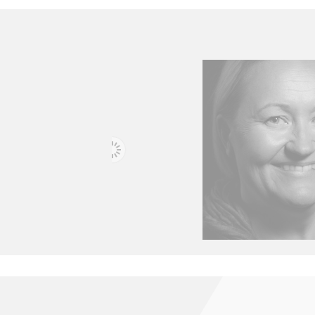
ALICE TYLER
MARI KINN
te -
Productrice - UK
Productrice, journalis