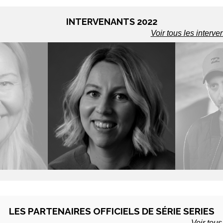
INTERVENANTS 2022
Voir tous les interve
UNEN
LYDIA HAMPSON
ROT
te - Finlande
Productrice - UK
Scénariste
LES PARTENAIRES OFFICIELS DE SÉRIE SERIES
Voir tous