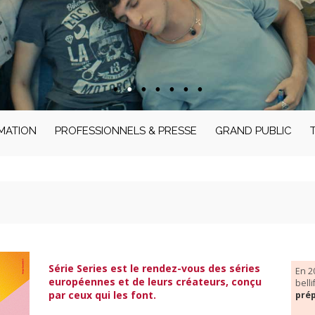
MATION
PROFESSIONNELS & PRESSE
GRAND PUBLIC
Série Series est le rendez-vous des séries
En 2
européennes et de leurs créateurs, conçu
bell
par ceux qui les font.
pré