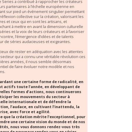
e Series a contribué à rapprocher les créateurs
eurs partenaires à l’échelle européenne en
ant sur pied un événement singulier permettant
réflexion collective sur la création, valorisant les
es et ceux qui en sont les artisans, et
tachant à mettre en avant la dimension culturelle
séries et la voix de leurs créateurs et à favoriser
encontre, l’émergence d’idées et de talents
ur de séries audacieuses et exigeantes.
ieux de rester en adéquation avec les attentes
 secteur qui a connu une véritable révolution ces
ières années, il nous semble désormais
ntiel de faire évoluer notre modèle et nos
ons.
ardant une certaine forme de radicalité, en
t actifs toute l’année, en développant de
elles formes d’actions, nous continuerons
ticiper les mouvements du secteur à
helle internationale et de défendre la
tion, l’audace, en cultivant l’inattendu, la
rise, avec force et agilité.
e que la création mérite l’exceptionnel, pour
ndre une certaine vision du monde et de nos
étés, nous vous donnons rendez-vous très
 pour de nouveaux rendez-vous en séries.