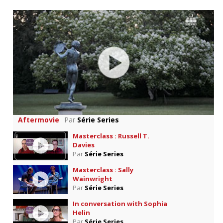
Aftermovie
Par
Série Series
Masterclass : Russell T.
Davies
Par
Série Series
Masterclass : Sally
Wainwright
Par
Série Series
In conversation with Sophia
Helin
Par
Série Series