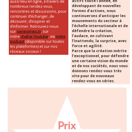
actifs toute l’année, en
aussi lieu en ligne, à travers de
développant de nouvelles
nombreux rendez-vous,
formes d’actions, nous
rencontres et discussions, pour
continuerons d’anticiper les
continuer d’échanger, de
mouvements du secteur à
découvrir, d’inspirer et
l’échelle internationale et de
d’informer. Retrouvez-nous
défendre la création,
sur
serieseries.tv
, sur
l’audace, en cultivant
notre
chaîne Youtube
, via
notre
l’inattendu, la surprise, avec
podcast
(disponible sur toutes
force et agilité.
les plateformes) et sur nos
Parce que la création mérite
réseaux sociaux !
l’exceptionnel, pour défendre
une certaine vision du monde
et de nos sociétés, nous vous
donnons rendez-vous très
vite pour de nouveaux
rendez-vous en séries.