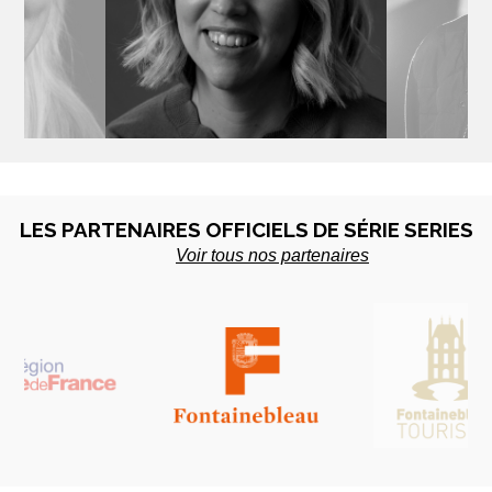
UNEN
LYDIA HAMPSON
ROT
te - Finlande
Productrice - UK
Scénariste
LES PARTENAIRES OFFICIELS DE SÉRIE SERIES
Voir tous nos partenaires