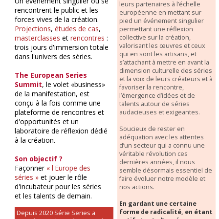
Un événement singulier où se
leurs partenaires à l’échelle
rencontrent le public et les
européenne en mettant sur
forces vives de la création.
pied un événement singulier
Projections
,
études de cas
,
permettant une réflexion
collective sur la création,
masterclasses
et
rencontres
:
valorisant les œuvres et ceux
trois jours d'immersion totale
qui en sont les artisans, et
dans l'univers des séries.
s’attachant à mettre en avant la
dimension culturelle des séries
The European Series
et la voix de leurs créateurs et à
Summit
, le volet «business»
favoriser la rencontre,
de la manifestation, est
l’émergence d’idées et de
conçu à la fois comme une
talents autour de séries
plateforme de rencontres et
audacieuses et exigeantes.
d'opportunités et un
Soucieux de rester en
laboratoire de réflexion dédié
adéquation avec les attentes
à la création.
d’un secteur qui a connu une
véritable révolution ces
Son objectif ?
dernières années, il nous
Façonner
« l'Europe des
semble désormais essentiel de
séries »
et jouer le rôle
faire évoluer notre modèle et
d'incubateur pour les séries
nos actions.
et les talents de demain.
En gardant une certaine
forme de radicalité, en étant
Depuis 2020 Série Series a