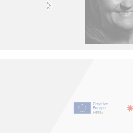
ALICE TYLER
MARI KINN
te -
Productrice - UK
Productrice, journalis