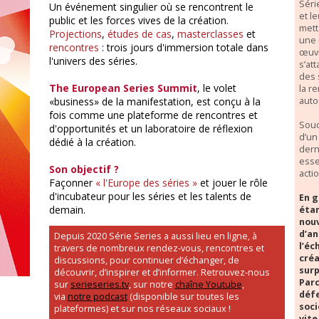
Séri
Un événement singulier où se rencontrent le
et l
public et les forces vives de la création.
mett
Projections
,
études de cas
,
masterclasses
et
une 
rencontres
: trois jours d'immersion totale dans
œuvr
l'univers des séries.
s’at
des 
The European Series Summit
, le volet
la r
auto
«business» de la manifestation, est conçu à la
fois comme une plateforme de rencontres et
Souc
d'opportunités et un laboratoire de réflexion
d’un
dédié à la création.
dern
esse
Son objectif ?
acti
Façonner
« l'Europe des séries »
et jouer le rôle
d'incubateur pour les séries et les talents de
En g
demain.
étan
nouv
d’an
Depuis 2020 Série Series a aussi lieu en ligne, à
l’éc
travers de nombreux rendez-vous, rencontres et
créa
discussions, pour continuer d’échanger, de
surp
découvrir, d’inspirer et d’informer. Retrouvez-nous
Parc
sur
serieseries.tv
, sur notre
chaîne Youtube
,
défe
via
notre podcast
(disponible sur toutes les
soci
plateformes) et sur nos réseaux sociaux !
vite