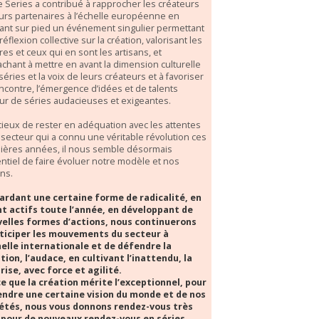
e Series a contribué à rapprocher les créateurs
eurs partenaires à l’échelle européenne en
ant sur pied un événement singulier permettant
réflexion collective sur la création, valorisant les
es et ceux qui en sont les artisans, et
tachant à mettre en avant la dimension culturelle
séries et la voix de leurs créateurs et à favoriser
encontre, l’émergence d’idées et de talents
ur de séries audacieuses et exigeantes.
ieux de rester en adéquation avec les attentes
 secteur qui a connu une véritable révolution ces
ières années, il nous semble désormais
ntiel de faire évoluer notre modèle et nos
ons.
ardant une certaine forme de radicalité, en
t actifs toute l’année, en développant de
elles formes d’actions, nous continuerons
ticiper les mouvements du secteur à
helle internationale et de défendre la
tion, l’audace, en cultivant l’inattendu, la
rise, avec force et agilité.
e que la création mérite l’exceptionnel, pour
ndre une certaine vision du monde et de nos
étés, nous vous donnons rendez-vous très
 pour de nouveaux rendez-vous en séries.