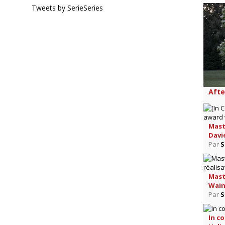
Tweets by SerieSeries
Afte
Maste
Davi
Par
S
Maste
Wain
Par
S
In c