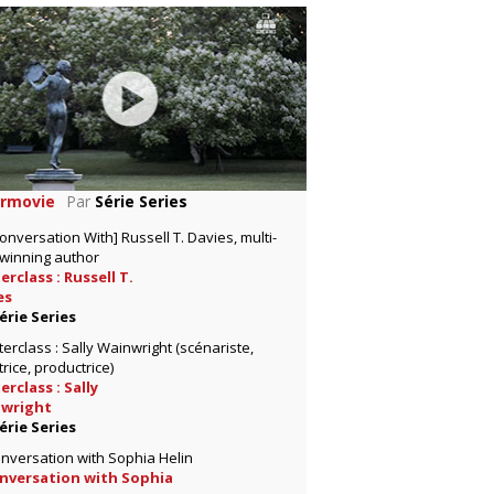
rmovie
Par
Série Series
rclass : Russell T.
es
érie Series
rclass : Sally
wright
érie Series
onversation with Sophia