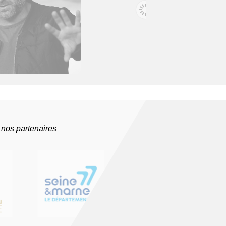
EM SHAMIR
ALEXANDRE PIEL
, réalisateur - Israël
Directeur adjoint de la fiction - France
 nos partenaires