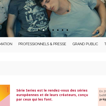
MATION
PROFESSIONNELS & PRESSE
GRAND PUBLIC
Série Series est le rendez-vous des séries
En 2
européennes et de leurs créateurs, conçu
bell
par ceux qui les font.
pré