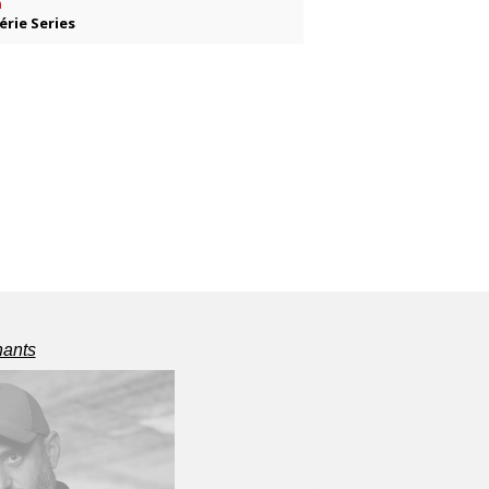
n
érie Series
nants