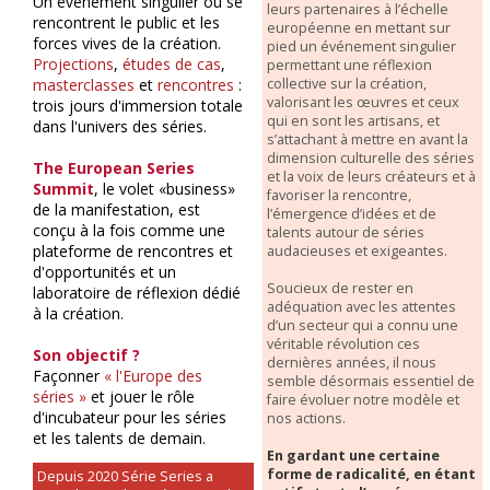
Un événement singulier où se
leurs partenaires à l’échelle
rencontrent le public et les
européenne en mettant sur
forces vives de la création.
pied un événement singulier
Projections
,
études de cas
,
permettant une réflexion
collective sur la création,
masterclasses
et
rencontres
:
valorisant les œuvres et ceux
trois jours d'immersion totale
qui en sont les artisans, et
dans l'univers des séries.
s’attachant à mettre en avant la
dimension culturelle des séries
The European Series
et la voix de leurs créateurs et à
Summit
, le volet «business»
favoriser la rencontre,
de la manifestation, est
l’émergence d’idées et de
conçu à la fois comme une
talents autour de séries
plateforme de rencontres et
audacieuses et exigeantes.
d'opportunités et un
Soucieux de rester en
laboratoire de réflexion dédié
adéquation avec les attentes
à la création.
d’un secteur qui a connu une
véritable révolution ces
Son objectif ?
dernières années, il nous
Façonner
« l'Europe des
semble désormais essentiel de
séries »
et jouer le rôle
faire évoluer notre modèle et
d'incubateur pour les séries
nos actions.
et les talents de demain.
En gardant une certaine
forme de radicalité, en étant
Depuis 2020 Série Series a