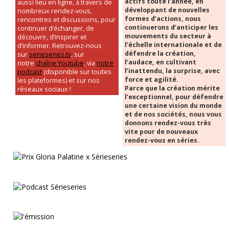
actifs toute l’année, en
aussi lieu en ligne, à travers de
développant de nouvelles
nombreux rendez-vous,
formes d’actions, nous
rencontres et discussions, pour
continuerons d’anticiper les
continuer d’échanger, de
mouvements du secteur à
découvrir, d’inspirer et
l’échelle internationale et de
d’informer. Retrouvez-nous
défendre la création,
sur
serieseries.tv
, sur
l’audace, en cultivant
notre
chaîne Youtube
, via
notre
l’inattendu, la surprise, avec
podcast
(disponible sur toutes
force et agilité.
les plateformes) et sur nos
Parce que la création mérite
réseaux sociaux !
l’exceptionnel, pour défendre
une certaine vision du monde
et de nos sociétés, nous vous
donnons rendez-vous très
vite pour de nouveaux
rendez-vous en séries.