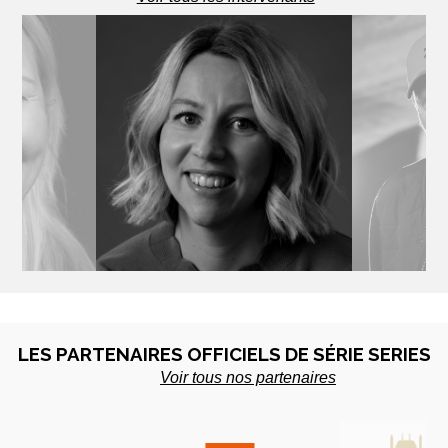
UNEN
LYDIA HAMPSON
ROT
te - Finlande
Productrice - UK
Scénariste
LES PARTENAIRES OFFICIELS DE SÉRIE SERIES
Voir tous nos partenaires