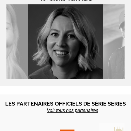
UNEN
LYDIA HAMPSON
ROT
te - Finlande
Productrice - UK
Scénariste
LES PARTENAIRES OFFICIELS DE SÉRIE SERIES
Voir tous nos partenaires