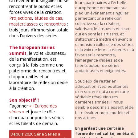
Un événement singulier où se
leurs partenaires à l’échelle
rencontrent le public et les
européenne en mettant sur
forces vives de la création.
pied un événement singulier
Projections
,
études de cas
,
permettant une réflexion
collective sur la création,
masterclasses
et
rencontres
:
valorisant les œuvres et ceux
trois jours d'immersion totale
qui en sont les artisans, et
dans l'univers des séries.
s’attachant à mettre en avant la
dimension culturelle des séries
The European Series
et la voix de leurs créateurs et à
Summit
, le volet «business»
favoriser la rencontre,
de la manifestation, est
l’émergence d’idées et de
conçu à la fois comme une
talents autour de séries
plateforme de rencontres et
audacieuses et exigeantes.
d'opportunités et un
Soucieux de rester en
laboratoire de réflexion dédié
adéquation avec les attentes
à la création.
d’un secteur qui a connu une
véritable révolution ces
Son objectif ?
dernières années, il nous
Façonner
« l'Europe des
semble désormais essentiel de
séries »
et jouer le rôle
faire évoluer notre modèle et
d'incubateur pour les séries
nos actions.
et les talents de demain.
En gardant une certaine
forme de radicalité, en étant
Depuis 2020 Série Series a