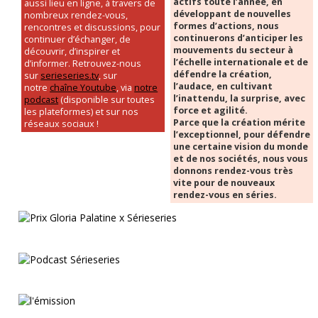
actifs toute l’année, en
aussi lieu en ligne, à travers de
développant de nouvelles
nombreux rendez-vous,
formes d’actions, nous
rencontres et discussions, pour
continuerons d’anticiper les
continuer d’échanger, de
mouvements du secteur à
découvrir, d’inspirer et
l’échelle internationale et de
d’informer. Retrouvez-nous
défendre la création,
sur
serieseries.tv
, sur
l’audace, en cultivant
notre
chaîne Youtube
, via
notre
l’inattendu, la surprise, avec
podcast
(disponible sur toutes
force et agilité.
les plateformes) et sur nos
Parce que la création mérite
réseaux sociaux !
l’exceptionnel, pour défendre
une certaine vision du monde
et de nos sociétés, nous vous
donnons rendez-vous très
vite pour de nouveaux
rendez-vous en séries.